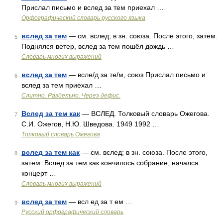
Прислал письмо и вслед за тем приехал …
Орфографический словарь русского языка
вслед за тем
— см. вслед; в зн. союза. После этого, затем.
5
Поднялся ветер, вслед за тем пошёл дождь …
Словарь многих выражений
вслед за тем
— всле/д за те/м, союз Прислал письмо и
6
вслед за тем приехал …
Слитно. Раздельно. Через дефис.
Вслед за тем как
— ВСЛЕД. Толковый словарь Ожегова.
7
С.И. Ожегов, Н.Ю. Шведова. 1949 1992 …
Толковый словарь Ожегова
вслед за тем как
— см. вслед; в зн. союза. После этого,
8
затем. Вслед за тем как кончилось собрание, начался
концерт …
Словарь многих выражений
вслед за тем
— всл ед за т ем …
9
Русский орфографический словарь