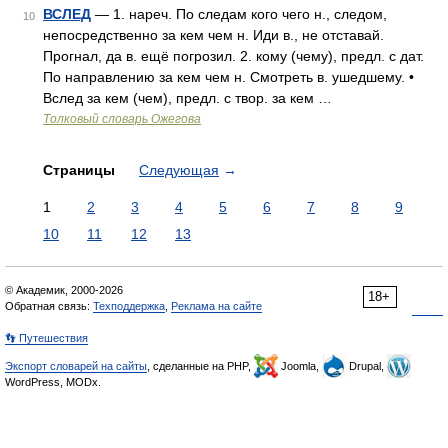
ВСЛЕД
— 1. нареч. По следам кого чего н., следом,
10
непосредственно за кем чем н. Иди в., не отставай.
Прогнал, да в. ещё погрозил. 2. кому (чему), предл. с дат.
По направлению за кем чем н. Смотреть в. ушедшему. •
Вслед за кем (чем), предл. с твор. за кем …
Толковый словарь Ожегова
Страницы
Следующая
→
1
2
3
4
5
6
7
8
9
10
11
12
13
© Академик, 2000-2026
18+
Обратная связь:
Техподдержка
,
Реклама на сайте
👣 Путешествия
Экспорт словарей на сайты
, сделанные на PHP,
Joomla,
Drupal,
WordPress, MODx.