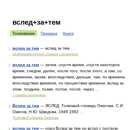
вслед+за+тем
Толкование
Перевод
Книги
вслед за тем
— вслед за тем …
1
Орфографический словарь-справочник
вслед за тем
— затем, спустя время, спустя некоторое
2
время, следом, далее, после того, после этого, а там, со
временем, засим, впоследствии, дальше, там, по времени,
впоследствии времени, по прошествии времени, вслед за
этим, позднее, позже, потом, после, через …
Словарь синонимов
Вслед за тем
— ВСЛЕД. Толковый словарь Ожегова. С.И.
3
Ожегов, Н.Ю. Шведова. 1949 1992 …
Толковый словарь Ожегова
вслед за тем
— союз Вслед за тем он встал с постели.
4